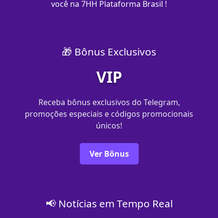
você na 7HH Plataforma Brasil !
🎁 Bônus Exclusivos
VIP
Receba bônus exclusivos do Telegram,
promoções especiais e códigos promocionais
únicos!
Ver Bônus
📢 Notícias em Tempo Real