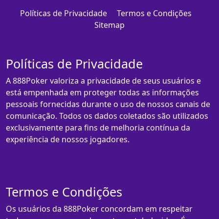
Políticas de Privacidade
Termos e Condições
Sitemap
Políticas de Privacidade
A 888Poker valoriza a privacidade de seus usuários e
está empenhada em proteger todas as informações
pessoais fornecidas durante o uso de nossos canais de
comunicação. Todos os dados coletados são utilizados
exclusivamente para fins de melhoria contínua da
experiência de nossos jogadores.
Termos e Condições
Os usuários da 888Poker concordam em respeitar