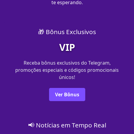
te esperando.
🎁 Bônus Exclusivos
VIP
Receba bônus exclusivos do Telegram,
promoções especiais e códigos promocionais
únicos!
Ver Bônus
📢 Notícias em Tempo Real