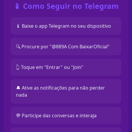
📱 Como Seguir no Telegram
📱 Baixe o app Telegram no seu dispositivo
🔍 Procure por "@889A Com BaixarOficial"
👆 Toque em "Entrar" ou "Join"
🔔 Ative as notificações para não perder
nada
💬 Participe das conversas e interaja