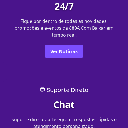
24/7
Fique por dentro de todas as novidades,
promoções e eventos da 889A Com Baixar em
tempo real!
Ver Notícias
💬 Suporte Direto
Chat
Suporte direto via Telegram, respostas rápidas e
atendimento personalizado!