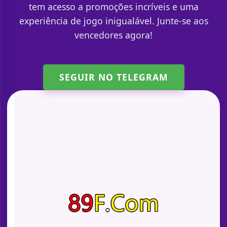
tem acesso a promoções incríveis e uma
experiência de jogo inigualável. Junte-se aos
vencedores agora!
SEGUIR NO TELEGRAM