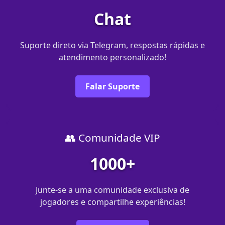
Chat
Suporte direto via Telegram, respostas rápidas e
atendimento personalizado!
Falar Suporte
👥 Comunidade VIP
1000+
Junte-se a uma comunidade exclusiva de
jogadores e compartilhe experiências!