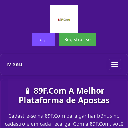
Login
Registrar-se
Menu
📱 89F.Com A Melhor
Plataforma de Apostas
Cadastre-se na 89F.Com para ganhar bônus no
cadastro e em cada recarga. Com a 89F.Com, você