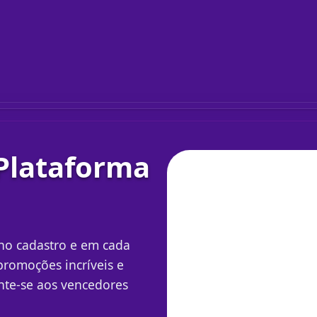
 Plataforma
no cadastro e em cada
promoções incríveis e
unte-se aos vencedores