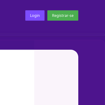
Login
Registrar-se