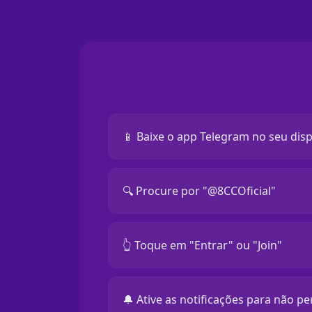
📱 Baixe o app Telegram no seu disp
🔍 Procure por "@8CCOficial"
👆 Toque em "Entrar" ou "Join"
🔔 Ative as notificações para não p