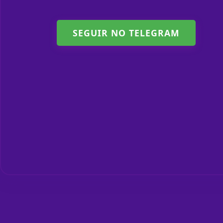
SEGUIR NO TELEGRAM