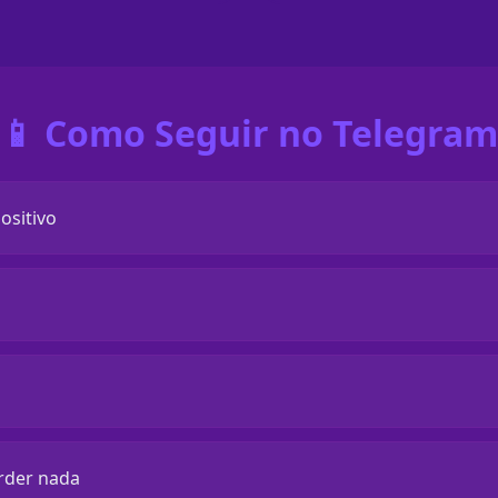
📱 Como Seguir no Telegram
ositivo
erder nada