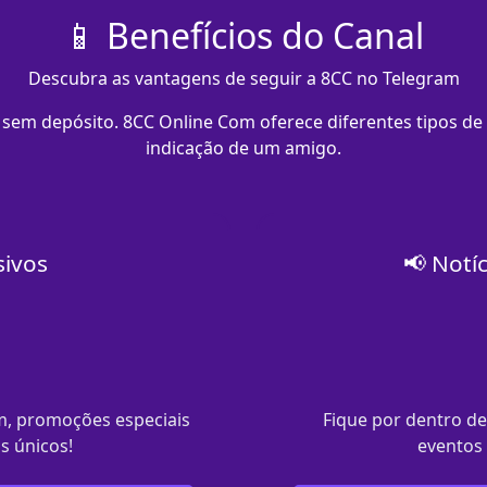
📱 Benefícios do Canal
Descubra as vantagens de seguir a 8CC no Telegram
o sem depósito. 8CC Online Com oferece diferentes tipos d
indicação de um amigo.
sivos
📢 Notí
m, promoções especiais
Fique por dentro d
s únicos!
eventos