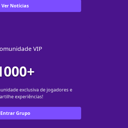
Ver Notícias
Comunidade VIP
1000+
unidade exclusiva de jogadores e
rtilhe experiências!
Entrar Grupo