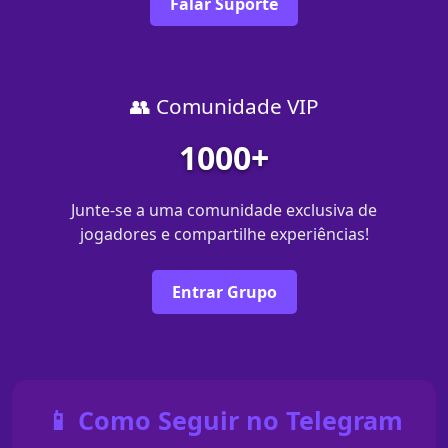
Falar Suporte
👥 Comunidade VIP
1000+
Junte-se a uma comunidade exclusiva de
jogadores e compartilhe experiências!
Entrar Grupo
📱 Como Seguir no Telegram