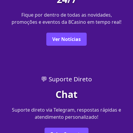
Fique por dentro de todas as novidades,
promoções e eventos da 8Casino em tempo real!
Ver Notícias
💬 Suporte Direto
Chat
Suporte direto via Telegram, respostas rápidas e
atendimento personalizado!