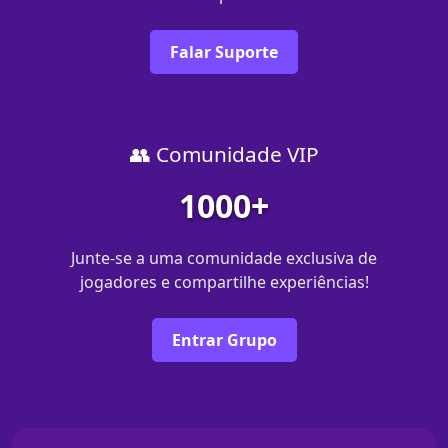
Falar Suporte
👥 Comunidade VIP
1000+
Junte-se a uma comunidade exclusiva de
jogadores e compartilhe experiências!
Entrar Grupo