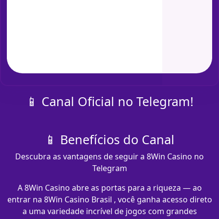
📱 Canal Oficial no Telegram!
📱 Benefícios do Canal
Descubra as vantagens de seguir a 8Win Casino no
Telegram
A 8Win Casino abre as portas para a riqueza — ao
entrar na 8Win Casino Brasil , você ganha acesso direto
a uma variedade incrível de jogos com grandes