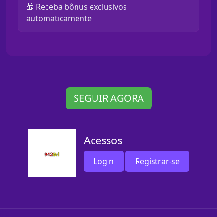
🎁 Receba bônus exclusivos
automaticamente
SEGUIR AGORA
Acessos
Login
Registrar-se