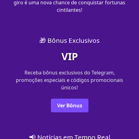
giro é uma nova chance de conquistar fortunas
cintilantes!
🎁 Bônus Exclusivos
VIP
Receba bônus exclusivos do Telegram,
promoções especiais e códigos promocionais
únicos!
Ver Bônus
📢 Notícias em Tempo Real