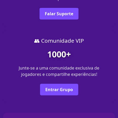
Falar Suporte
👥 Comunidade VIP
1000+
Junte-se a uma comunidade exclusiva de
jogadores e compartilhe experiências!
Entrar Grupo