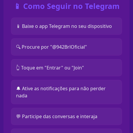
📱 Como Seguir no Telegram
📱 Baixe o app Telegram no seu dispositivo
🔍 Procure por "@942BrlOficial"
👆 Toque em "Entrar" ou "Join"
🔔 Ative as notificações para não perder
nada
💬 Participe das conversas e interaja