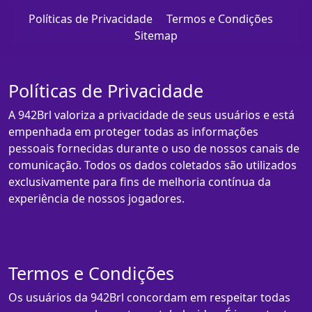
Políticas de Privacidade
Termos e Condições
Sitemap
Políticas de Privacidade
A 942Brl valoriza a privacidade de seus usuários e está
empenhada em proteger todas as informações
pessoais fornecidas durante o uso de nossos canais de
comunicação. Todos os dados coletados são utilizados
exclusivamente para fins de melhoria contínua da
experiência de nossos jogadores.
Termos e Condições
Os usuários da 942Brl concordam em respeitar todas