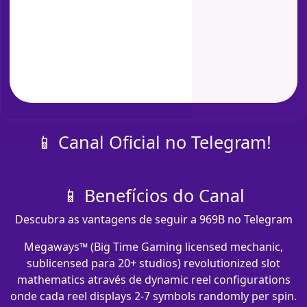
📱 Canal Oficial no Telegram!
📱 Benefícios do Canal
Descubra as vantagens de seguir a 969B no Telegram
Megaways™ (Big Time Gaming licensed mechanic,
sublicensed para 20+ studios) revolutionized slot
mathematics através de dynamic reel configurations
onde cada reel displays 2-7 symbols randomly per spin.