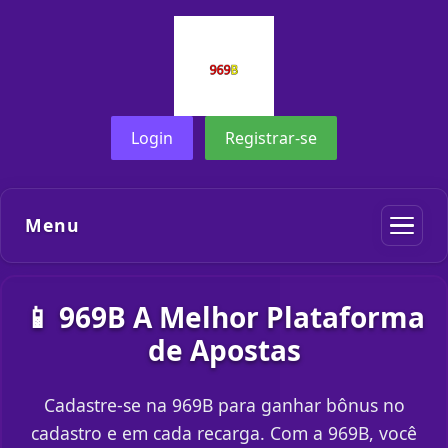
Login
Registrar-se
Menu
📱 969B A Melhor Plataforma
de Apostas
Cadastre-se na 969B para ganhar bônus no
cadastro e em cada recarga. Com a 969B, você