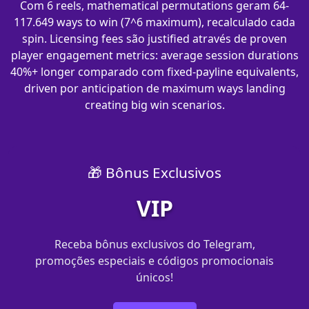
Com 6 reels, mathematical permutations geram 64-
117.649 ways to win (7^6 maximum), recalculado cada
spin. Licensing fees são justified através de proven
player engagement metrics: average session durations
40%+ longer comparado com fixed-payline equivalents,
driven por anticipation de maximum ways landing
creating big win scenarios.
🎁 Bônus Exclusivos
VIP
Receba bônus exclusivos do Telegram,
promoções especiais e códigos promocionais
únicos!