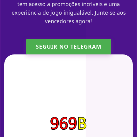
tem acesso a promoções incríveis e uma
experiência de jogo inigualável. Junte-se aos
vencedores agora!
SEGUIR NO TELEGRAM