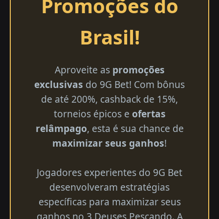
Promoções do
Brasil!
Aproveite as
promoções
exclusivas
do 9G Bet! Com bônus
de até 200%, cashback de 15%,
torneios épicos e
ofertas
relâmpago
, esta é sua chance de
maximizar seus ganhos
!
Jogadores experientes do 9G Bet
desenvolveram estratégias
específicas para maximizar seus
ganhos no 3 Deuses Pescando. A