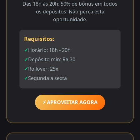
Das 18h às 20h: 50% de bônus em todos
os depósitos! Não perca esta
oportunidade.
Requisitos:
Horário: 18h - 20h
Depósito mín: R$ 30
Rollover: 25x
Segunda a sexta
⚡ APROVEITAR AGORA