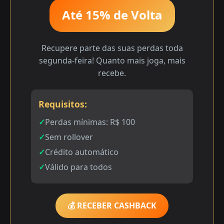
Até 15% de Volta
Recupere parte das suas perdas toda
segunda-feira! Quanto mais joga, mais
recebe.
Requisitos:
Perdas mínimas: R$ 100
Sem rollover
Crédito automático
Válido para todos
💰 RECEBER CASHBACK