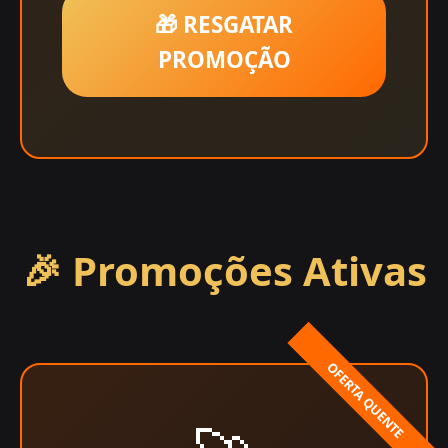
🎁 RESGATAR
PROMOÇÃO
🎉 Promoções Ativas