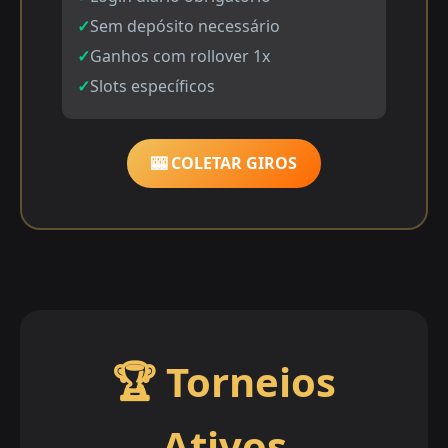
Sem depósito necessário
Ganhos com rollover 1x
Slots específicos
🎰 COLETAR GIROS
🏆 Torneios
Ativos