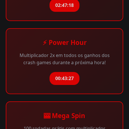
02:47:18
⚡ Power Hour
Multiplicador 2x em todos os ganhos dos
crash games durante a próxima hora!
00:43:27
🎰 Mega Spin
100 rodadas grátis com multiplicador