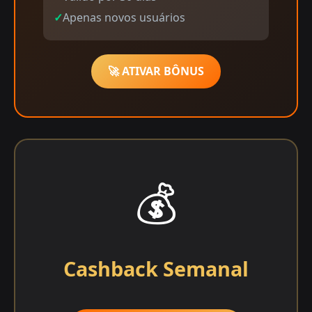
Apenas novos usuários
🚀 ATIVAR BÔNUS
💰
Cashback Semanal